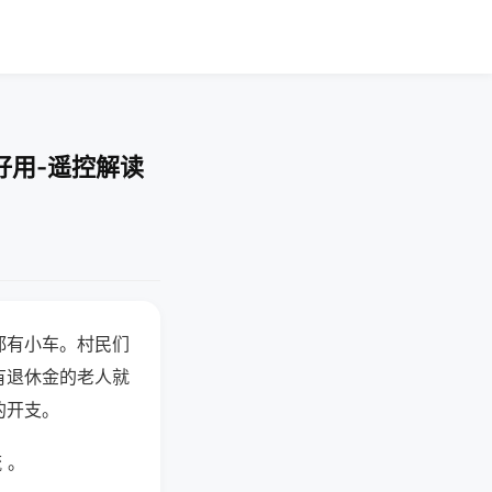
好用-遥控解读
都有小车。村民们
有退休金的老人就
的开支。
 。