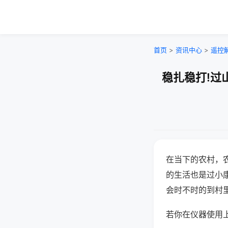
首页
>
资讯中心
>
遥控
稳扎稳打!过
在当下的农村，
的生活也是过小
会时不时的到村
若你在仪器使用上