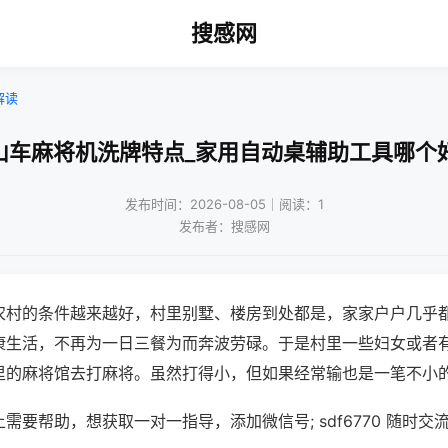
搜感网
解读
山车麻将机洗牌特点_家用自动桌辅助工具哪个
发布时间：2026-08-05｜阅读：1
发布者：搜感网
农村的条件越来越好，村里别墅、楼房到处都是，家家户户几乎
康生活，不再为一日三餐为而奔波劳碌。于是村里一些妇女或者
里的麻将馆去打麻将。虽然打得小，但如果经常输也是一笔不小
需要帮助，想获取一对一指导，添加微信号; sdf6770 随时交流