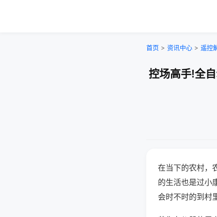
首页
>
资讯中心
>
遥控
控场高手!全
在当下的农村，
的生活也是过小
会时不时的到村