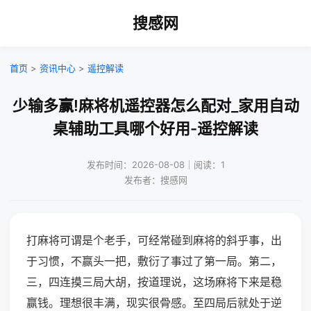
搜感网
首页
>
资讯中心
>
遥控解读
少输多赢!麻将机遥控器怎么配对_家用自动
桌辅助工具哪个好用-遥控解读
发布时间：2026-08-08｜阅读：1
发布者：搜感网
打麻将可谓是个老手，可经常碰到麻将的斜乎事，出
于习惯，不赢头一把，敷衍了事过了第一局。第二，
三，四连摸三局大胡，按道理说，这场麻将下来是稳
赢钱。理想很丰满，现实很骨感。至四局后就处于逆