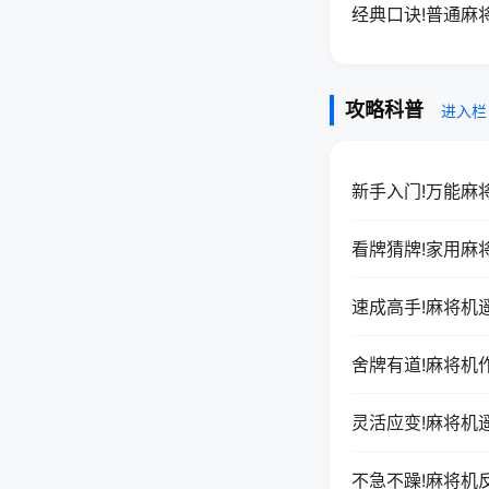
经典口诀!普通麻
攻略科普
进入栏
新手入门!万能麻
看牌猜牌!家用麻
速成高手!麻将机
舍牌有道!麻将机
灵活应变!麻将机
不急不躁!麻将机