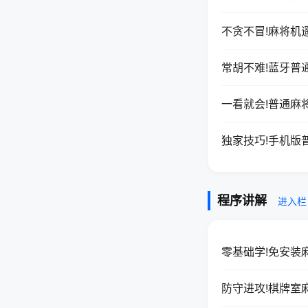
不贪不冒!麻将机
常胡不难!蓝牙普
一看就会!普通麻
独家技巧!手机版
程序讲解
进入栏
零基础学!免安装
防守进攻!棋牌室