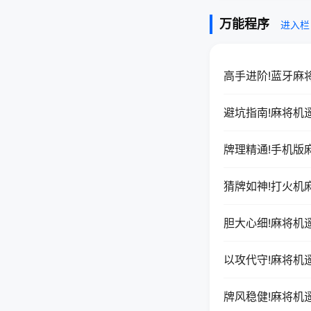
万能程序
进入栏
高手进阶!蓝牙麻
避坑指南!麻将机
牌理精通!手机版
猜牌如神!打火机
胆大心细!麻将机
以攻代守!麻将机
牌风稳健!麻将机