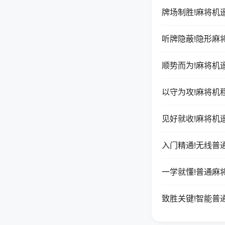
牌场制胜!麻将机
听牌隐蔽!隐形麻
顺势而为!麻将机
以守为攻!麻将机
见好就收!麻将机
入门精通!无线普
一学就懂!普通麻
致胜关键!智能普