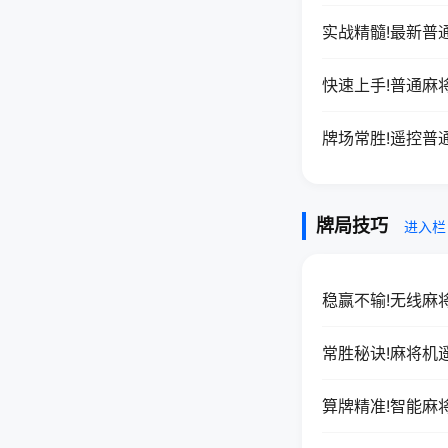
实战精髓!最新普
快速上手!普通麻
牌场常胜!遥控普
牌局技巧
进入栏
稳赢不输!无线麻
常胜秘诀!麻将机
算牌精准!智能麻