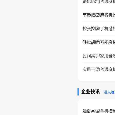
避坑防坑!普通麻
节奏把控!麻将机
控张控牌!手机遥
轻松胡牌!万能麻
民间高手!家用普
实用干货!普通麻
企业快讯
进入栏
通俗易懂!手机控