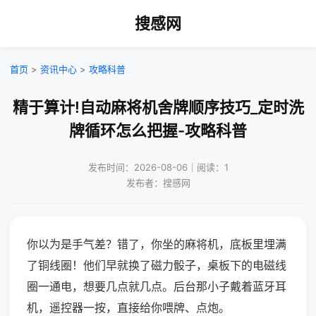
搜感网
首页
>
资讯中心
>
攻略科普
精于算计!自动麻将机舍牌顺序技巧_定时洗
牌循环怎么把握-攻略科普
发布时间：2026-08-06｜阅读：1
发布者：搜感网
你以为是手气差？错了，你坐的麻将机，底板里埋满
了铜线圈！他们早就换了磁力骰子，桌板下的电磁线
圈一通电，想要几点就几点。后台那小子戴着蓝牙耳
机，遥控器一按，直接给你喂牌、点炮。