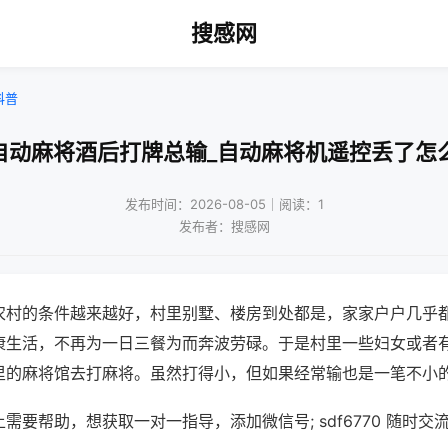
搜感网
科普
自动麻将酒后打牌总输_自动麻将机遥控丢了怎
发布时间：2026-08-05｜阅读：1
发布者：搜感网
农村的条件越来越好，村里别墅、楼房到处都是，家家户户几乎
康生活，不再为一日三餐为而奔波劳碌。于是村里一些妇女或者
里的麻将馆去打麻将。虽然打得小，但如果经常输也是一笔不小
需要帮助，想获取一对一指导，添加微信号; sdf6770 随时交流