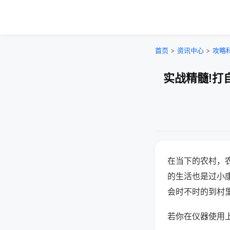
首页
>
资讯中心
>
攻略
实战精髓!打
在当下的农村，
的生活也是过小
会时不时的到村
若你在仪器使用上