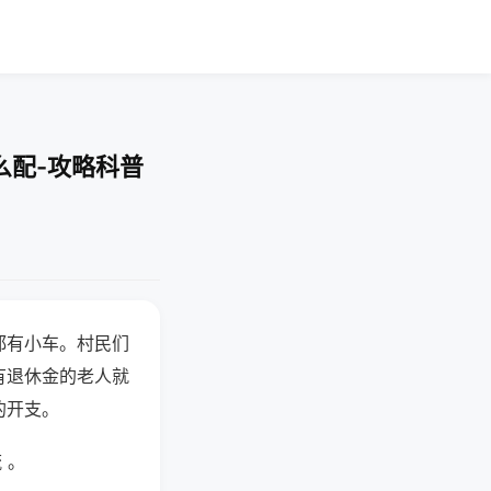
么配-攻略科普
都有小车。村民们
有退休金的老人就
的开支。
 。