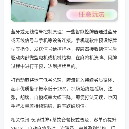
蓝牙或无线信号控制原理：一些智能控牌器通过蓝牙
或无线信号与手机等设备连接。手机端软件预设好牌
型等指令，发送信号给控牌器，控牌器接收到信号后
驱动内部微型电机或机械结构，在麻将机洗牌、码牌
过程中进行干预，达到控牌目的。
打自动麻将运气低谷总输，牌流进入持续劣质循环，
起手优质搭子概率低于25%，抓牌始终是孤牌、边
张，胡牌、自摸概率大幅下降，即便打法无误，也因
手牌质量差持续输牌，胜率跌破均值。
相关快讯:晚场棋牌+茶饮套餐模式普及，客单价提升
29.1%，自动麻将带动二次消费，完善盈利结构，门