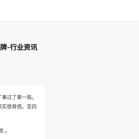
牌-行业资讯
了事过了第一局。
现实很骨感。至四
流 。