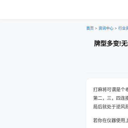
首页
>
资讯中心
>
行业
牌型多变!
打麻将可谓是个
第二，三，四连
局后就处于逆风
若你在仪器使用上