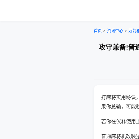
首页
>
资讯中心
>
万能
攻守兼备!普
打麻将实用秘诀
果你总输，可能
若你在仪器使用上
普通麻将机改装