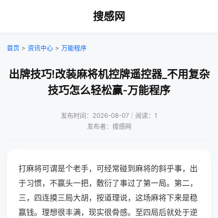
搜感网
首页
>
资讯中心
>
万能程序
出牌技巧!改装麻将机控牌遥控器_不用复杂
技巧怎么轻松赢-万能程序
发布时间：2026-08-07｜阅读：1
发布者：搜感网
打麻将可谓是个老手，可经常碰到麻将的斜乎事，出
于习惯，不赢头一把，敷衍了事过了第一局。第二，
三，四连摸三局大胡，按道理说，这场麻将下来是稳
赢钱。理想很丰满，现实很骨感。至四局后就处于逆