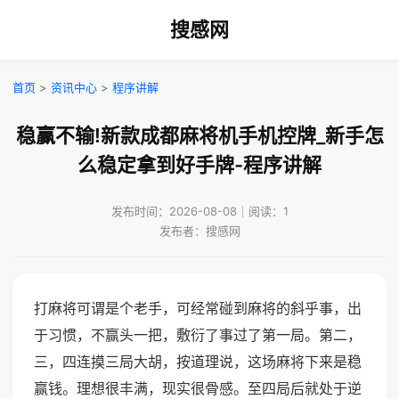
搜感网
首页
>
资讯中心
>
程序讲解
稳赢不输!新款成都麻将机手机控牌_新手怎
么稳定拿到好手牌-程序讲解
发布时间：2026-08-08｜阅读：1
发布者：搜感网
打麻将可谓是个老手，可经常碰到麻将的斜乎事，出
于习惯，不赢头一把，敷衍了事过了第一局。第二，
三，四连摸三局大胡，按道理说，这场麻将下来是稳
赢钱。理想很丰满，现实很骨感。至四局后就处于逆