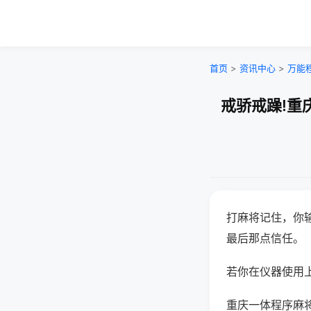
首页
>
资讯中心
>
万能
戒骄戒躁!重
打麻将记住，你
最后那点信任。
若你在仪器使用上
重庆一体程序麻