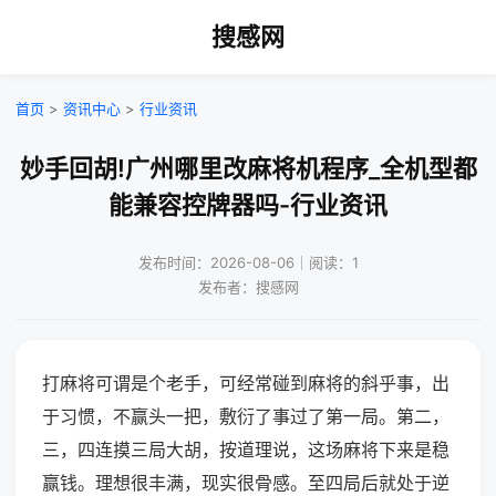
搜感网
首页
>
资讯中心
>
行业资讯
妙手回胡!广州哪里改麻将机程序_全机型都
能兼容控牌器吗-行业资讯
发布时间：2026-08-06｜阅读：1
发布者：搜感网
打麻将可谓是个老手，可经常碰到麻将的斜乎事，出
于习惯，不赢头一把，敷衍了事过了第一局。第二，
三，四连摸三局大胡，按道理说，这场麻将下来是稳
赢钱。理想很丰满，现实很骨感。至四局后就处于逆