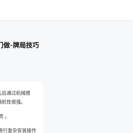
门做-牌局技巧
乱后通过机械搅
随机性很强。
流 。
进行复杂安装操作